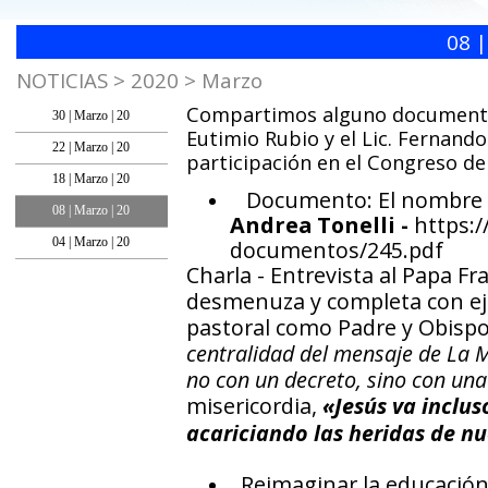
08 |
NOTICIAS > 2020 > Marzo
Compartimos alguno documentos
30 | Marzo | 20
Eutimio Rubio y el Lic. Fernando
22 | Marzo | 20
participación en el Congreso de 
18 | Marzo | 20
Documento: El nombre de
08 | Marzo | 20
Andrea Tonelli -
https:/
04 | Marzo | 20
documentos/245.pdf
Charla - Entrevista al Papa Fra
desmenuza y completa con eje
pastoral como Padre y Obisp
centralidad del mensaje de La M
no con un decreto, sino con una
misericordia,
«Jesús va inclus
acariciando las heridas de n
Reimaginar la educación 