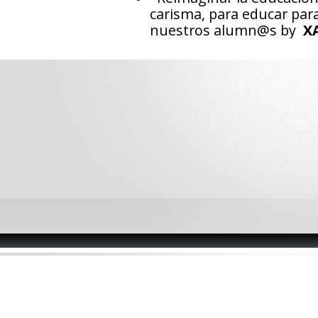
carisma, para educar par
nuestros alumn@s by
X